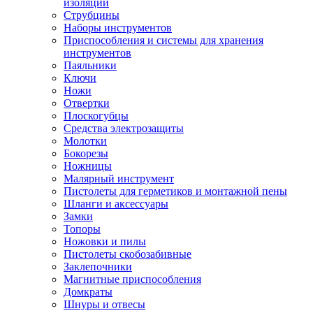
изоляции
Струбцины
Наборы инструментов
Приспособления и системы для хранения
инструментов
Паяльники
Ключи
Ножи
Отвертки
Плоскогубцы
Средства электрозащиты
Молотки
Бокорезы
Ножницы
Малярный инструмент
Пистолеты для герметиков и монтажной пены
Шланги и аксессуары
Замки
Топоры
Ножовки и пилы
Пистолеты скобозабивные
Заклепочники
Магнитные приспособления
Домкраты
Шнуры и отвесы