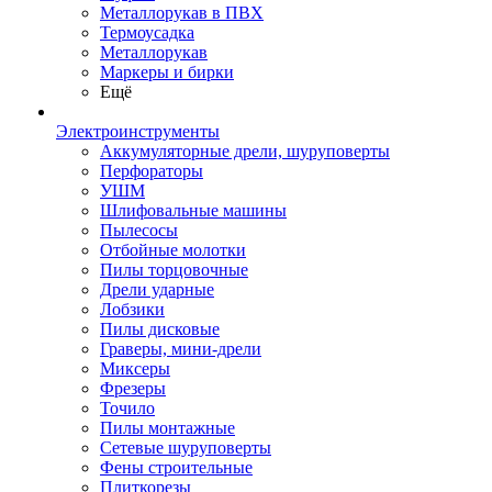
Металлорукав в ПВХ
Термоусадка
Металлорукав
Маркеры и бирки
Ещё
Электроинструменты
Аккумуляторные дрели, шуруповерты
Перфораторы
УШМ
Шлифовальные машины
Пылесосы
Отбойные молотки
Пилы торцовочные
Дрели ударные
Лобзики
Пилы дисковые
Граверы, мини-дрели
Миксеры
Фрезеры
Точило
Пилы монтажные
Сетевые шуруповерты
Фены строительные
Плиткорезы