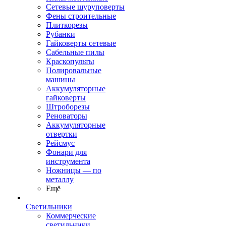
Сетевые шуруповерты
Фены строительные
Плиткорезы
Рубанки
Гайковерты сетевые
Сабельные пилы
Краскопульты
Полировальные
машины
Аккумуляторные
гайковерты
Штроборезы
Реноваторы
Аккумуляторные
отвертки
Рейсмус
Фонари для
инструмента
Ножницы — по
металлу
Ещё
Светильники
Коммерческие
светильники