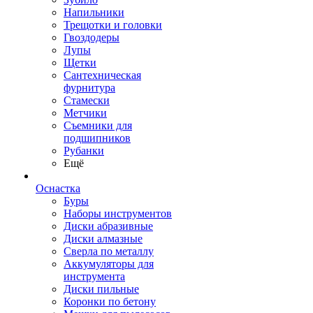
Напильники
Трещотки и головки
Гвоздодеры
Лупы
Щетки
Сантехническая
фурнитура
Стамески
Метчики
Съемники для
подшипников
Рубанки
Ещё
Оснастка
Буры
Наборы инструментов
Диски абразивные
Диски алмазные
Сверла по металлу
Аккумуляторы для
инструмента
Диски пильные
Коронки по бетону