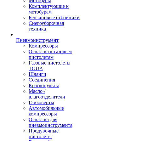
Мотобуры
Комплектующие к
мотобурам
Бензиновые отбойники
Снегоуборочная
техника
Пневмоинструмент
Компрессоры
Оснастка к газовым
пистолетам
Газовые пистолеты
TOUA
Шланги
Соединения
Краскопульты
Масло-/
влагоотделители
Гайковерты
Автомобильные
компрессоры
Оснастка для
пневмоинструмента
Продувочные
пистолеты