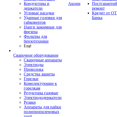
Кондукторы и
Акции
Постгаранти
держатели
ремонт
Угловые насадки
Кредит от ОТ
Ударные головки для
Банка
гайковертов
Цанги зажимные для
фрезера
Фильтры для
бензотехники
Ещё
Сварочное оборудование
Сварочные аппараты
Электроды
Проволока
Средства защиты
Горелки
Комплектующие к
горелкам
Редукторы газовые
Электрододержатели
Резаки
Аппараты для пайки
полипропиленовых
труб