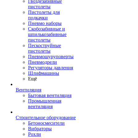
Гвоздезабивные
пистолеты
Пистолеты для
подкачки
Пневмо наборы
Скобозабивные и
шпилькозабивные
пистолеты
Пескоструйные
пистолеты
Пневмошуруповерты
Пневмодрели
Регуляторы давления
Шлифмашины
Ещё
Вентиляция
Бытовая вентиляция
Промышленная
вентиляция
Строительное оборудование
Бетоносмесители
Вибраторы
Рохли