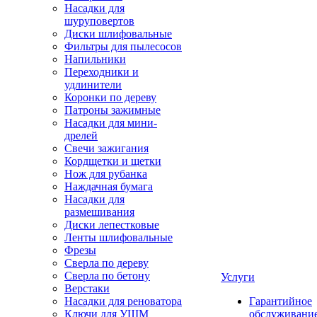
Насадки для
шуруповертов
Диски шлифовальные
Фильтры для пылесосов
Напильники
Переходники и
удлинители
Коронки по дереву
Патроны зажимные
Насадки для мини-
дрелей
Свечи зажигания
Кордщетки и щетки
Нож для рубанка
Наждачная бумага
Насадки для
размешивания
Диски лепестковые
Ленты шлифовальные
Фрезы
Сверла по дереву
Сверла по бетону
Услуги
Верстаки
Насадки для реноватора
Гарантийное
Ключи для УШМ
обслуживани