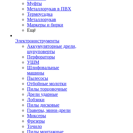
Муфты
Металлорукав в ПВХ
Термоусадка
Металлорукав
Маркеры и бирки
Ещё
Электроинструменты
Аккумуляторные дрели,
шуруповерты
Перфораторы
УШМ
Шлифовальные
машины
Пылесосы
Отбойные молотки
Пилы торцовочные
Дрели ударные
Лобзики
Пилы дисковые
Граверы, мини-дрели
Миксеры
Фрезеры
Точило
Пилы монтажные