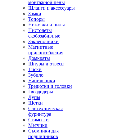
монтажной пены
Шланги и аксессуары
Замки
Топоры
Ножовки и пилы
Пистолеты
скобозабивные
Заклепочники
Магнитные
приспособления
Домкраты
Шнуры и отвесы
Тиски
Зубило
Напильники
Трещотки и головки
Гвоздодеры
Лупы
Щетки
Сантехническая
фурнитура
Стамески
Метчики
Съемники для
подшипников