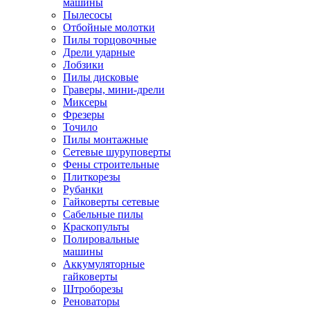
машины
Пылесосы
Отбойные молотки
Пилы торцовочные
Дрели ударные
Лобзики
Пилы дисковые
Граверы, мини-дрели
Миксеры
Фрезеры
Точило
Пилы монтажные
Сетевые шуруповерты
Фены строительные
Плиткорезы
Рубанки
Гайковерты сетевые
Сабельные пилы
Краскопульты
Полировальные
машины
Аккумуляторные
гайковерты
Штроборезы
Реноваторы