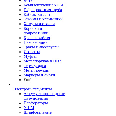
Лотки
Комплектующие к СИП
Гофрированная труба
Кабель-каналы
Зажимы и клеммники
Хомуты и стяжки
Коробки и
подрозетники
Крепеж кабеля
Наконечники
Трубы и аксессуары
Изолента
Муфты
Металлорукав в ПВХ
Термоусадка
Металлорукав
Маркеры и бирки
Ещё
Электроинструменты
Аккумуляторные дрели,
шуруповерты
Перфораторы
УШМ
Шлифовальные