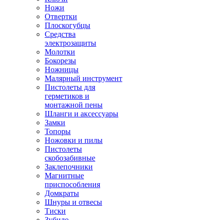
Ножи
Отвертки
Плоскогубцы
Средства
электрозащиты
Молотки
Бокорезы
Ножницы
Малярный инструмент
Пистолеты для
герметиков и
монтажной пены
Шланги и аксессуары
Замки
Топоры
Ножовки и пилы
Пистолеты
скобозабивные
Заклепочники
Магнитные
приспособления
Домкраты
Шнуры и отвесы
Тиски
Зубило