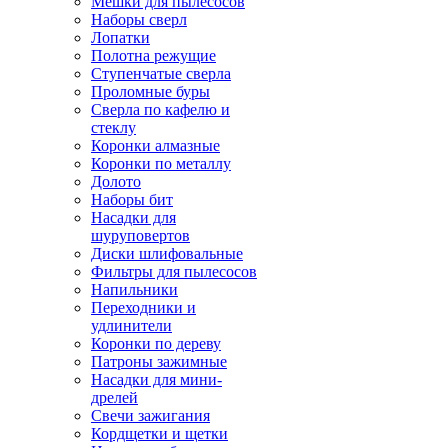
Мешки для пылесосов
Наборы сверл
Лопатки
Полотна режущие
Ступенчатые сверла
Проломные буры
Сверла по кафелю и
стеклу
Коронки алмазные
Коронки по металлу
Долото
Наборы бит
Насадки для
шуруповертов
Диски шлифовальные
Фильтры для пылесосов
Напильники
Переходники и
удлинители
Коронки по дереву
Патроны зажимные
Насадки для мини-
дрелей
Свечи зажигания
Кордщетки и щетки