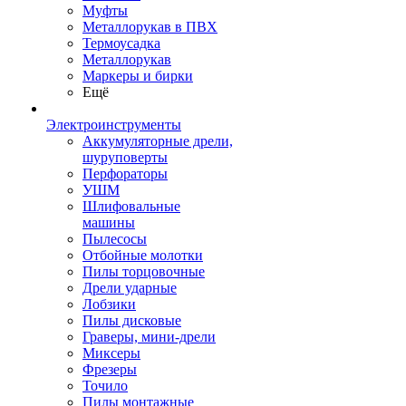
Муфты
Металлорукав в ПВХ
Термоусадка
Металлорукав
Маркеры и бирки
Ещё
Электроинструменты
Аккумуляторные дрели,
шуруповерты
Перфораторы
УШМ
Шлифовальные
машины
Пылесосы
Отбойные молотки
Пилы торцовочные
Дрели ударные
Лобзики
Пилы дисковые
Граверы, мини-дрели
Миксеры
Фрезеры
Точило
Пилы монтажные