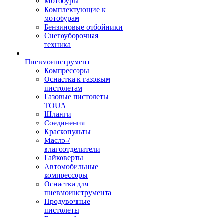
Мотобуры
Комплектующие к
мотобурам
Бензиновые отбойники
Снегоуборочная
техника
Пневмоинструмент
Компрессоры
Оснастка к газовым
пистолетам
Газовые пистолеты
TOUA
Шланги
Соединения
Краскопульты
Масло-/
влагоотделители
Гайковерты
Автомобильные
компрессоры
Оснастка для
пневмоинструмента
Продувочные
пистолеты