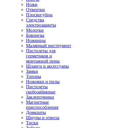
Ножи
Отвертки
Плоскогубцы
Средства
электрозащиты
Молотки
Бокорезы
Ножницы
Малярный инструмент
Пистолеты для
герметиков и
монтажной пены
Шланги и аксессуары
Замки
Топоры
Ножовки и пилы
Пистолеты
скобозабивные
Заклепочники
Магнитные
приспособления
Домкраты
Шнуры и отвесы
Тиски
Зубило