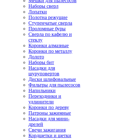
Мешки для пылесосов
Наборы сверл
Лопатки
Полотна режущие
Ступенчатые сверла
Проломные буры
Сверла по кафелю и
стеклу
Коронки алмазные
Коронки по металлу
Долото
Наборы бит
Насадки для
шуруповертов
Диски шлифовальные
Фильтры для пылесосов
Напильники
Переходники и
удлинители
Коронки по дереву
Патроны зажимные
Насадки для мини-
дрелей
Свечи зажигания
Кордщетки и щетки