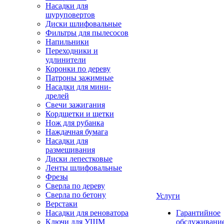
Насадки для
шуруповертов
Диски шлифовальные
Фильтры для пылесосов
Напильники
Переходники и
удлинители
Коронки по дереву
Патроны зажимные
Насадки для мини-
дрелей
Свечи зажигания
Кордщетки и щетки
Нож для рубанка
Наждачная бумага
Насадки для
размешивания
Диски лепестковые
Ленты шлифовальные
Фрезы
Сверла по дереву
Сверла по бетону
Услуги
Верстаки
Насадки для реноватора
Гарантийное
Ключи для УШМ
обслуживани