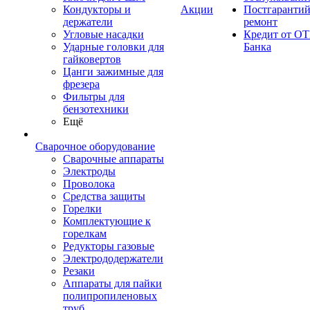
Кондукторы и
Акции
Постгаранти
держатели
ремонт
Угловые насадки
Кредит от ОТ
Ударные головки для
Банка
гайковертов
Цанги зажимные для
фрезера
Фильтры для
бензотехники
Ещё
Сварочное оборудование
Сварочные аппараты
Электроды
Проволока
Средства защиты
Горелки
Комплектующие к
горелкам
Редукторы газовые
Электрододержатели
Резаки
Аппараты для пайки
полипропиленовых
труб