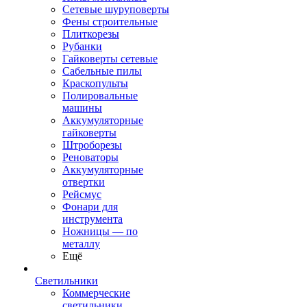
Сетевые шуруповерты
Фены строительные
Плиткорезы
Рубанки
Гайковерты сетевые
Сабельные пилы
Краскопульты
Полировальные
машины
Аккумуляторные
гайковерты
Штроборезы
Реноваторы
Аккумуляторные
отвертки
Рейсмус
Фонари для
инструмента
Ножницы — по
металлу
Ещё
Светильники
Коммерческие
светильники