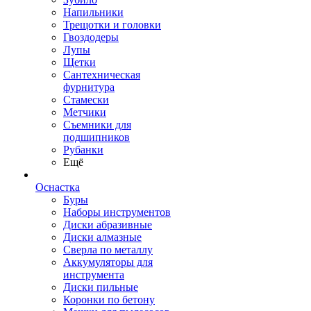
Напильники
Трещотки и головки
Гвоздодеры
Лупы
Щетки
Сантехническая
фурнитура
Стамески
Метчики
Съемники для
подшипников
Рубанки
Ещё
Оснастка
Буры
Наборы инструментов
Диски абразивные
Диски алмазные
Сверла по металлу
Аккумуляторы для
инструмента
Диски пильные
Коронки по бетону