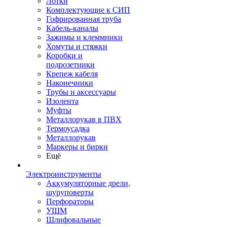
Лотки
Комплектующие к СИП
Гофрированная труба
Кабель-каналы
Зажимы и клеммники
Хомуты и стяжки
Коробки и
подрозетники
Крепеж кабеля
Наконечники
Трубы и аксессуары
Изолента
Муфты
Металлорукав в ПВХ
Термоусадка
Металлорукав
Маркеры и бирки
Ещё
Электроинструменты
Аккумуляторные дрели,
шуруповерты
Перфораторы
УШМ
Шлифовальные