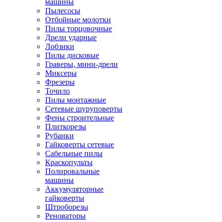
машины
Пылесосы
Отбойные молотки
Пилы торцовочные
Дрели ударные
Лобзики
Пилы дисковые
Граверы, мини-дрели
Миксеры
Фрезеры
Точило
Пилы монтажные
Сетевые шуруповерты
Фены строительные
Плиткорезы
Рубанки
Гайковерты сетевые
Сабельные пилы
Краскопульты
Полировальные
машины
Аккумуляторные
гайковерты
Штроборезы
Реноваторы