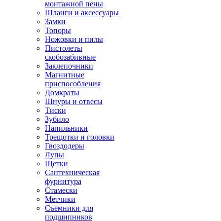
монтажной пены
Шланги и аксессуары
Замки
Топоры
Ножовки и пилы
Пистолеты
скобозабивные
Заклепочники
Магнитные
приспособления
Домкраты
Шнуры и отвесы
Тиски
Зубило
Напильники
Трещотки и головки
Гвоздодеры
Лупы
Щетки
Сантехническая
фурнитура
Стамески
Метчики
Съемники для
подшипников