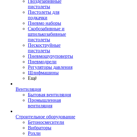
Гвоздезабивные
пистолеты
Пистолеты для
подкачки
Пневмо наборы
Скобозабивные и
шпилькозабивные
пистолеты
Пескоструйные
пистолеты
Пневмошуруповерты
Пневмодрели
Регуляторы давления
Шлифмашины
Ещё
Вентиляция
Бытовая вентиляция
Промышленная
вентиляция
Строительное оборудование
Бетоносмесители
Вибраторы
Рохли